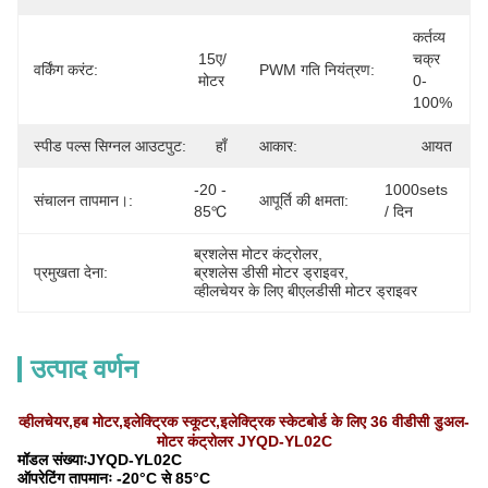
कर्तव्य 
15ए/
चक्र 
वर्किंग करंट:
PWM गति नियंत्रण:
मोटर
0-
100%
स्पीड पल्स सिग्नल आउटपुट:
हाँ
आकार:
आयत
-20 - 
1000sets 
संचालन तापमान।:
आपूर्ति की क्षमता:
85℃
/ दिन
ब्रशलेस मोटर कंट्रोलर
, 
प्रमुखता देना:
ब्रशलेस डीसी मोटर ड्राइवर
, 
व्हीलचेयर के लिए बीएलडीसी मोटर ड्राइवर
उत्पाद वर्णन
व्हीलचेयर,हब मोटर,इलेक्ट्रिक स्कूटर,इलेक्ट्रिक स्केटबोर्ड के लिए 36 वीडीसी डुअल-
मोटर कंट्रोलर JYQD-YL02C
मॉडल संख्याःJYQD-YL02C
ऑपरेटिंग तापमानः -20°C से 85°C