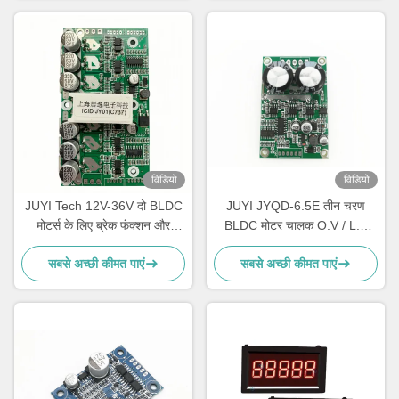
विडियो
विडियो
JUYI Tech 12V-36V दो BLDC
JUYI JYQD-6.5E तीन चरण
मोटर्स के लिए ब्रेक फंक्शन और
BLDC मोटर चालक O.V / L.V
PWM नियंत्रण के साथ दो BLDC
सुरक्षा PWM आवृत्ति 1-20KHZ
सबसे अच्छी कीमत पाएं
सबसे अच्छी कीमत पाएं
मोटर नियंत्रक