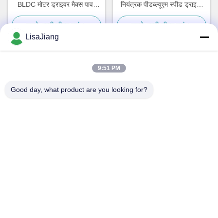
BLDC मोटर ड्राइवर मैक्स पावर
नियंत्रक पीडब्ल्यूएम स्पीड ड्राइवर
500W हॉल इफेक्ट 120° पर हॉल के
सेंसरलेस बीएलडीसी मोटर के लिए
सबसे अच्छी कीमत पाएं
सबसे अच्छी कीमत पाएं
साथ
JYQD-V6.3E2
LisaJiang
9:51 PM
त्वरित संपर्क
Good day, what product are you looking for?
पता
नंबर 1, लेन 1199, yunping रोड, jiading जिला, शंघाई, चीन
टेलीफोन
+86--18538222869
ईमेल
sales@juyitech.com