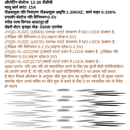
ऑपरेटिंग वोल्टेजः 12-36 वीडीसी
चालू कार्य करंटः 15A
पीडब्ल्यूएम गति नियंत्रण पीडब्ल्यूएम आवृत्ति:1-20KHZ; कार्य चक्र 0-100%
एनालॉग वोल्टेज गति विनियमनः0-5V
स्पीड पल्स सिग्नल आउटपुटःहाँ
दोहरी मोटर ड्राइव मोडः 500W प्रत्येक
JYQD-YL02C ((8559) प्रत्यक्ष स्टार्ट संस्करण में NO LOCK फ़ंक्शन है,
((रैखिक गति विनियमन 0-5V,लाइनर ब्रेकः0-5V)
JYQD-YL02C ((457E) प्रत्यक्ष स्टार्ट संस्करण में NO LOCK फ़ंक्शन है,
((रैखिक गति विनियमन 0-2.5V,लाइनर ब्रेकः0-2.5V)
JYQD-YL-02C(99F2)सेफ्टी स्टार्ट वर्जन में LOCK फंक्शन है. ((रैखिक गति
विनियमन 0-5V,लाइनर ब्रेकः0-5V)
JYQD-YL-02C(C737)सेफ्टी स्टार्ट वर्जन में LOCK फंक्शन है।
सुरक्षा प्रारंभः यदि आप गति को समायोजित करने के लिए एक कुंजी शैली पोटेंशियोमीटर
का उपयोग करते हैं, तो यदि स्टॉप से पहले पोटेंशियोमीटर 0 पर आराम नहीं करता
है,मोटर पिछले ऑपरेशन के अनुसार सीधे शुरू होगा,यह सुरक्षित नहीं है,तो सुरक्षा प्रारंभ
समारोह मोटर अगले शक्ति पर सीधे शुरू से बचने के लिए 0 पर स्वचालित रूप से रीसेट
हो जाएगा.