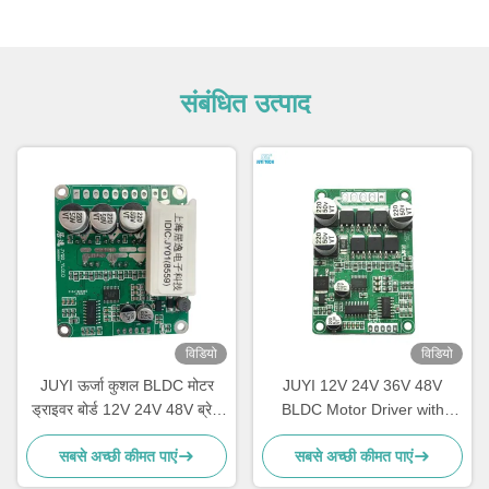
संबंधित उत्पाद
विडियो
विडियो
JUYI ऊर्जा कुशल BLDC मोटर
JUYI 12V 24V 36V 48V
ड्राइवर बोर्ड 12V 24V 48V ब्रेक
BLDC Motor Driver with
समारोह के साथ
JY01 IC and Wide Voltage
सबसे अच्छी कीमत पाएं
सबसे अच्छी कीमत पाएं
Compatibility for 10A Current