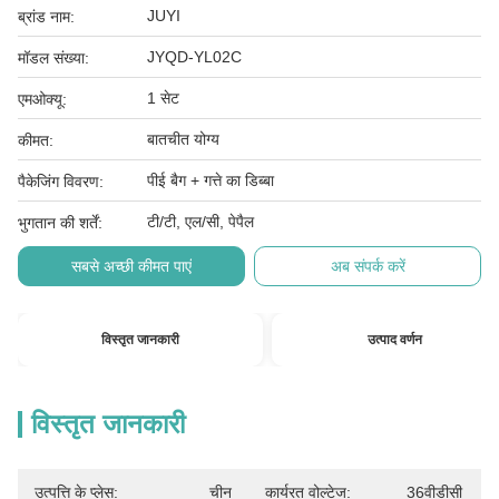
JUYI
ब्रांड नाम:
JYQD-YL02C
मॉडल संख्या:
1 सेट
एमओक्यू:
बातचीत योग्य
कीमत:
पीई बैग + गत्ते का डिब्बा
पैकेजिंग विवरण:
टी/टी, एल/सी, पेपैल
भुगतान की शर्तें:
सबसे अच्छी कीमत पाएं
अब संपर्क करें
विस्तृत जानकारी
उत्पाद वर्णन
विस्तृत जानकारी
उत्पत्ति के प्लेस:
चीन
कार्यरत वोल्टेज:
36वीडीसी