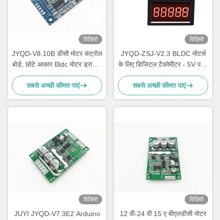
विडियो
विडियो
JYQD-V8.10B डीसी मोटर कंट्रोल
JYQD-ZSJ-V2.3 BLDC मोटर्स
बोर्ड, छोटे आकार Bldc मोटर ड्राइवर
के लिए डिजिटल टैकोमीटर - 5V पल्स
बोर्ड
सिग्नल RPM मीटर | उच्च-सटीक
सबसे अच्छी कीमत पाएं
सबसे अच्छी कीमत पाएं
गति प्रदर्शन 0–99999RPM |
JYQD मोटर ड्राइवरों के साथ संगत
विडियो
विडियो
JUYI JYQD-V7.3E2 Arduino
12 वी-24 वी 15 ए बीएलडीसी मोटर