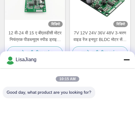
विडियो
विडियो
12 वी-24 वी 15 ए बीएलडीसी मोटर
7V 12V 24V 36V 48V 3-चरण
नियंत्रक पीडब्ल्यूएम स्पीड ड्राइवर
वाइड रेंज इनपुट BLDC मोटर सेंसर
सेंसरलेस बीएलडीसी मोटर के लिए
मोटर नियंत्रक JYQD-V7.3B के
सबसे अच्छी कीमत पाएं
सबसे अच्छी कीमत पाएं
JYQD-V6.3E2
लिए पीडब्ल्यूएम गति नियंत्रण बोर्ड
LisaJiang
10:15 AM
त्वरित संपर्क
Good day, what product are you looking for?
पता
नंबर 1, लेन 1199, yunping रोड, jiading जिला, शंघाई, चीन
टेलीफोन
+86--18538222869