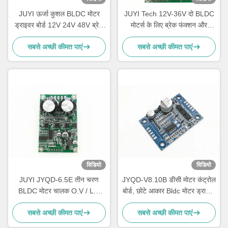
JUYI ऊर्जा कुशल BLDC मोटर
JUYI Tech 12V-36V दो BLDC
ड्राइवर बोर्ड 12V 24V 48V ब्रेक
मोटर्स के लिए ब्रेक फंक्शन और
समारोह के साथ
PWM नियंत्रण के साथ दो BLDC
सबसे अच्छी कीमत पाएं
सबसे अच्छी कीमत पाएं
मोटर नियंत्रक
विडियो
विडियो
JUYI JYQD-6.5E तीन चरण
JYQD-V8.10B डीसी मोटर कंट्रोल
BLDC मोटर चालक O.V / L.V
बोर्ड, छोटे आकार Bldc मोटर ड्राइवर
सुरक्षा PWM आवृत्ति 1-20KHZ
बोर्ड
सबसे अच्छी कीमत पाएं
सबसे अच्छी कीमत पाएं