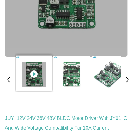
JUYI 12V 24V 36V 48V BLDC Motor Driver With JY01 IC
And Wide Voltage Compatibility For 10A Current