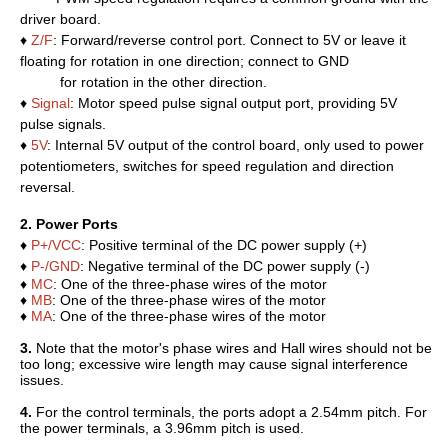
driver board.
♦
Z/F
: Forward/reverse control port. Connect to 5V or leave it
floating for rotation in one direction; connect to GND
for rotation in the other direction.
♦
Signal
: Motor speed pulse signal output port, providing 5V
pulse signals.
♦
5V
: Internal 5V output of the control board, only used to power
potentiometers, switches for speed regulation and direction
reversal.
2. Power Ports
♦
P+/VCC
: Positive terminal of the DC power supply (+)
♦
P-/GND
: Negative terminal of the DC power supply (-)
♦
MC
: One of the three-phase wires of the motor
♦
MB
: One of the three-phase wires of the motor
♦
MA
: One of the three-phase wires of the motor
3.
Note that the motor's phase wires and Hall wires should not be
too long; excessive wire length may cause signal interference
issues.
4.
For the control terminals, the ports adopt a 2.54mm pitch. For
the power terminals, a 3.96mm pitch is used.