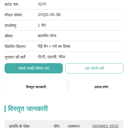
JUYI
ब्रांड नाम:
JYQD-V6.3B
मॉडल संख्या:
1 सेट
एमओक्यू:
बातचीत योग्य
कीमत:
पीई बैग + गत्ते का डिब्बा
पैकेजिंग विवरण:
टी/टी, एल/सी, पेपैल
भुगतान की शर्तें:
सबसे अच्छी कीमत पाएं
अब संपर्क करें
विस्तृत जानकारी
उत्पाद वर्णन
विस्तृत जानकारी
उत्पत्ति के प्लेस:
चीन
प्रमाणन:
ISO9001:2015