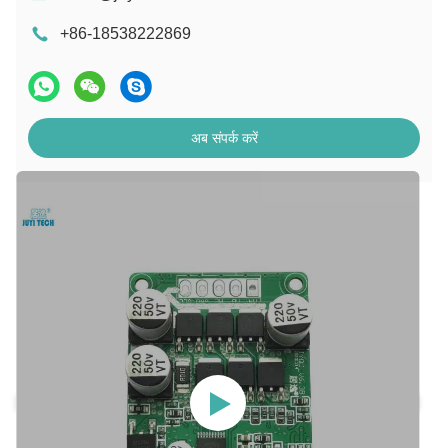
+86-18538222869
अब संपर्क करें