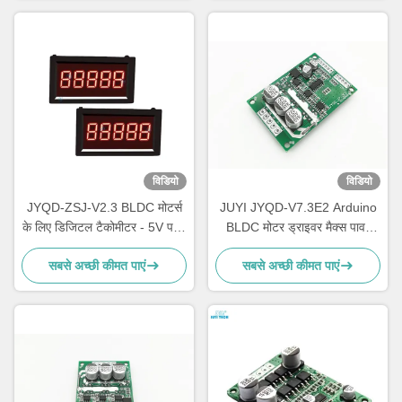
विडियो
विडियो
JYQD-ZSJ-V2.3 BLDC मोटर्स
JUYI JYQD-V7.3E2 Arduino
के लिए डिजिटल टैकोमीटर - 5V पल्स
BLDC मोटर ड्राइवर मैक्स पावर
सिग्नल RPM मीटर | उच्च-सटीक
500W हॉल इफेक्ट 120° पर हॉल के
सबसे अच्छी कीमत पाएं
सबसे अच्छी कीमत पाएं
गति प्रदर्शन 0–99999RPM |
साथ
JYQD मोटर ड्राइवरों के साथ संगत