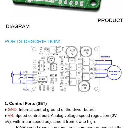
PRODUCT
DIAGRAM
PORTS DESCRIPTION:
1. Control Ports (SET)
♦
GND
: Internal control ground of the driver board.
♦
VR
: Speed control port. Analog voltage speed regulation (0V-
5V), with linear speed adjustment from low to high.
PWM speed regulation requires a common ground with the