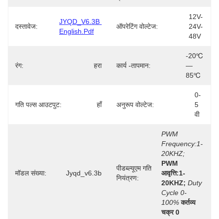
12V-
JYQD_V6.3B 
दस्तावेज:
ऑपरेटिंग वोल्टेज:
24V-
English.pdf
48V
-20℃
रंग:
हरा
कार्य -तापमान:
—
85℃
0-
गति पल्स आउटपुट:
हाँ
अनुरूप वोल्टेज:
5 
वी
PWM 
Frequency:1-
20KHZ;
PWM 
पीडब्ल्यूएम गति
मॉडल संख्या:
Jyqd_v6.3b
आवृत्ति:1-
नियंत्रण:
20KHZ;
Duty 
Cycle 0-
100%
कर्तव्य 
चक्र 0