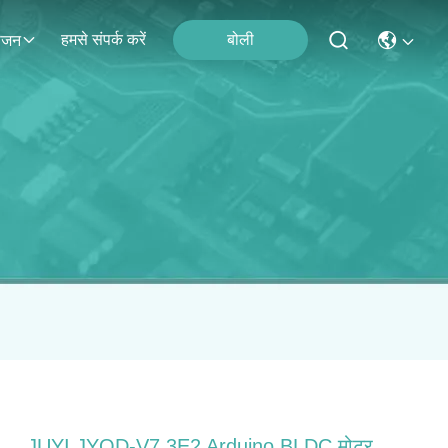
हमसे संपर्क करें
बोली
ोजन
JUYI JYQD-V7.3E2 Arduino BLDC मोटर