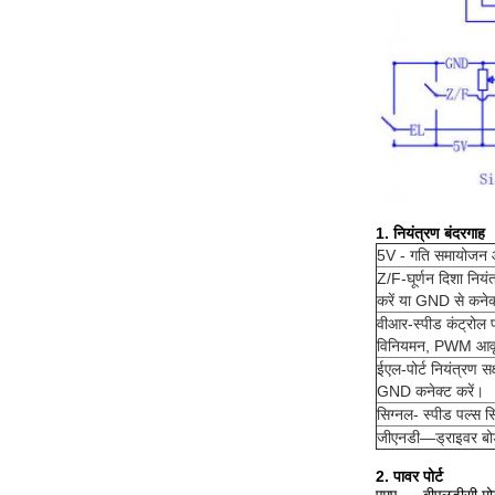
1. नियंत्रण बंदरगाह
5V - गति समायोजन और
Z/F-घूर्णन दिशा नियंत
करें या GND से कनेक्ट
वीआर-स्पीड कंट्रोल
विनियमन, PWM आवृत
ईएल-पोर्ट नियंत्रण स
GND कनेक्ट करें।
सिग्नल- स्पीड पल्स 
जीएनडी—ड्राइवर बोर्
2. पावर पोर्ट