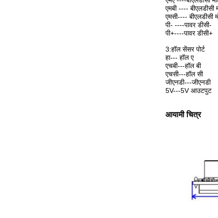
एमए ----बीएलडीसी म
एमबी ---- बीएलडीसी 
एमसी---- बीएलडीसी 
पी- ----पावर डीसी-
पी+----पावर डीसी+
3:हॉल सेंसर पोर्ट
हा--- हॉल ए
एचबी---हॉल बी
एचसी---हॉल सी
जीएनडी---जीएनडी
5V---5V आउटपुट
आयामी चित्र