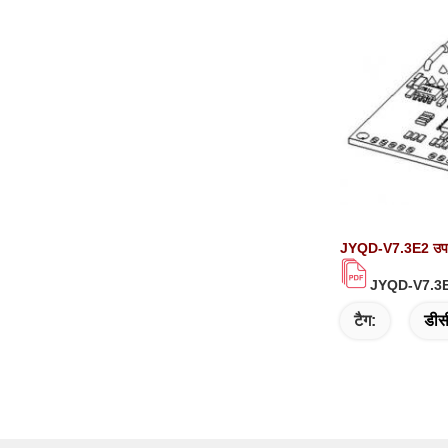
JYQD-V7.3E2 उपयोग
JYQD-V7.3E
टैग:
डीस