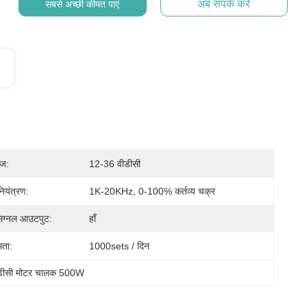
अब संपर्क करें
सबसे अच्छी कीमत पाएं
ेज:
12-36 वीडीसी
यंत्रण:
1K-20KHz, 0-100% कर्तव्य चक्र
सिग्नल आउटपुट:
हाँ
मता:
1000sets / दिन
डीसी मोटर चालक 500W