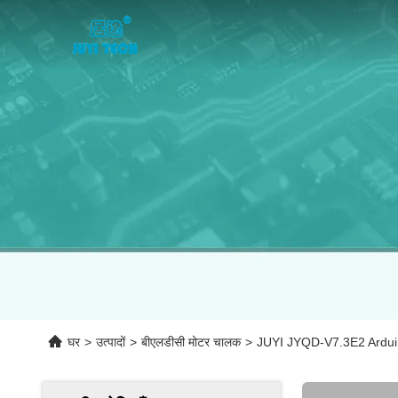
घर
>
उत्पादों
>
बीएलडीसी मोटर चालक
>
JUYI JYQD-V7.3E2 Arduino 