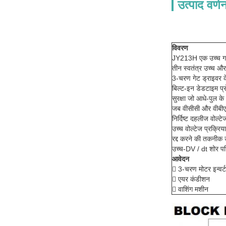
उत्पाद वर्ण
विवरण
JY213H एक उच्च 
तीन स्वतंत्र उच्च और 
3-चरण गेट ड्राइवर क
बिल्ट-इन डेडटाइम प्
सुरक्षा जो आधे-पुल के
जब वीसीसी और वीबीएस
निर्दिष्ट दहलीज वोल्
उच्च वोल्टेज प्रक्र
रद्द करने की तकनीक उ
उच्च-DV / dt शोर परि
आवेदन
 3-चरण मोटर इन्वर्ट
 एयर कंडीशन
 वाशिंग मशीन