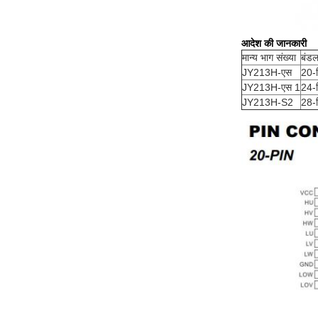
आदेश की जानकारी
मान्य भाग संख्या
बंडल
JY213H-एस
20-
JY213H-एस 1
24-
JY213H-S2
28-