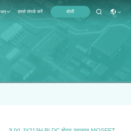
हमसे संपर्क करें
बोली
ोजन
JUYI JY213H BLDC मोटर ड्राइवर MOSFET