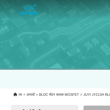
घर
>
उत्पादों
>
BLDC मोटर चालक MOSFET
>
JUYI JY213H BLDC 