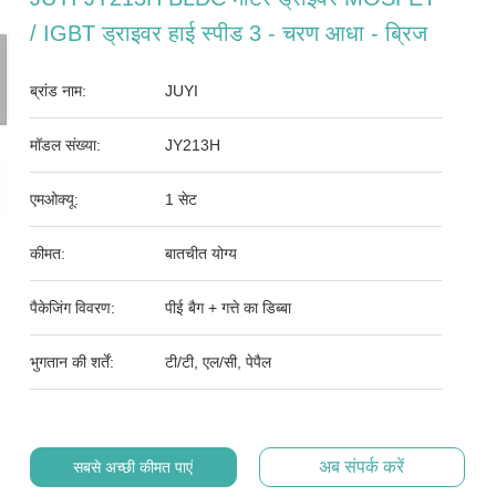
/ IGBT ड्राइवर हाई स्पीड 3 - चरण आधा - ब्रिज
ब्रांड नाम:
JUYI
मॉडल संख्या:
JY213H
एमओक्यू:
1 सेट
कीमत:
बातचीत योग्य
पैकेजिंग विवरण:
पीई बैग + गत्ते का डिब्बा
भुगतान की शर्तें:
टी/टी, एल/सी, पेपैल
अब संपर्क करें
सबसे अच्छी कीमत पाएं