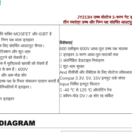
न
JY213H उच्च वोल्टेज 3-चरण गेट ड
तीन स्वतंत्र उच्च और निम्न पक्ष संदर्भित आउटप
गति शक्ति MOSFET और IGBT है
निम्न पक्ष वाला ड्राइवर
विशेषताएं
े लिए संदर्भित आउटपुट चैनल।
600 एकीकृत 600V आधा-पुल उच्च पक्ष चालक
रोटेक्शन और शूट-थ्रू
 ड्राइवर 3-चरण आधा-पुल फाटकों तक
 टूटने को रोकती है।
 अंतर्निहित डेडटाइम नियंत्रण
 में यूवीएलओ खराबी को रोकते हैं
 शूट-थ्रू सुरक्षा
टेज से कम हैं। 600V
And वीसीसी और वीबीएस के लिए वोल्टेज लॉकआउ
िया और आम मोड शोर
Compat 3.3V, 5V, 15V इनपुट तर्क संगत
च्च पक्ष के स्थिर संचालन प्रदान करती है
Input निर्मित इनपुट फिल्टर
स्थितियों में ड्राइवर।
 -40 ℃ से 125 ℃ ऑपरेटिंग रेंज
 कॉमन-मोड DV / dt शोर रद्द सर्किट
र ड्राइवर