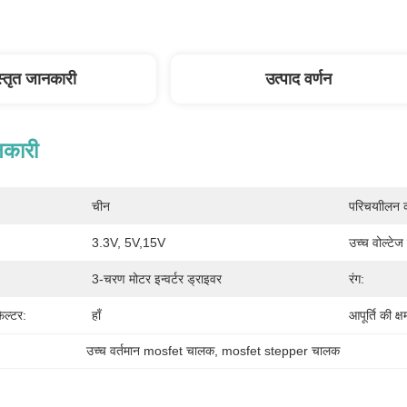
स्तृत जानकारी
उत्पाद वर्णन
नकारी
चीन
परिचयाीलन क
3.3V, 5V,15V
उच्च वोल्टेज 
3-चरण मोटर इन्वर्टर ड्राइवर
रंग:
िल्टर:
हाँ
आपूर्ति की क्ष
उच्च वर्तमान mosfet चालक
, 
mosfet stepper चालक