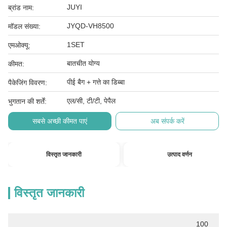
JUYI
ब्रांड नाम:
JYQD-VH8500
मॉडल संख्या:
1SET
एमओक्यू:
बातचीत योग्य
कीमत:
पीई बैग + गत्ते का डिब्बा
पैकेजिंग विवरण:
एल/सी, टी/टी, पेपैल
भुगतान की शर्तें:
सबसे अच्छी कीमत पाएं
अब संपर्क करें
विस्तृत जानकारी
उत्पाद वर्णन
विस्तृत जानकारी
100 