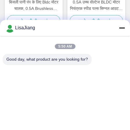
बिजली पानी पंप के लिए Bldc मोटर
0.5A उच्च वोल्टेज BLDC मोटर
चालक, 0.5A Brushless
नियंत्रक स्पीड पल्स सिग्नल आउटपुट
Sensorless नियंत्रक
-20 - 85 ℃
सबसे अच्छी कीमत पाएं
सबसे अच्छी कीमत पाएं
LisaJiang
5:50 AM
त्वरित संपर्क
Good day, what product are you looking for?
पता
नंबर 1, लेन 1199, yunping रोड, jiading जिला, शंघाई, चीन
टेलीफोन
+86--18538222869
ईमेल
sales@juyitech.com