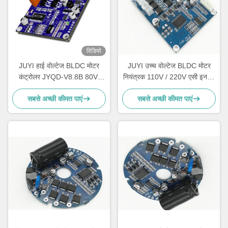
विडियो
JUYI हाई वोल्टेज BLDC मोटर
JUYI उच्च वोल्टेज BLDC मोटर
कंट्रोलर JYQD-V8.8B 80V-
नियंत्रक 110V / 220V एसी इनपुट
220V 1A PWM फ्रीक्वेंसी 1-
77 * 60 * 28 मिमी
सबसे अच्छी कीमत पाएं
सबसे अच्छी कीमत पाएं
20KHZ ड्यूटी साइकिल 0-100%