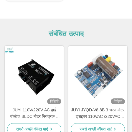
संबंधित उत्पाद
विडियो
विडियो
JUYI 110V/220V AC हाई
JUYI JYQD-V8.8B 3 चरण मोटर
वोल्टेज BLDC मोटर नियंत्रक 3
ड्राइवर 110VAC /220VAC
चरण ब्रशलेस मोटर के लिए गति
इनपुट सेंसरलेस Bldc ड्राइवर बोर्ड
सबसे अच्छी कीमत पाएं
सबसे अच्छी कीमत पाएं
नियंत्रक