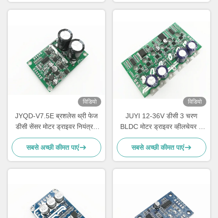
विडियो
विडियो
JYQD-V7.5E ब्रशलेस थ्री फेज
JUYI 12-36V डीसी 3 चरण
डीसी सेंसर मोटर ड्राइवर नियंत्रक
BLDC मोटर ड्राइवर व्हीलचेयर के
पीडब्ल्यूएम नियामक 36-72V
लिए / इलेक्ट्रिक स्केटबोर्ड मोटर
सबसे अच्छी कीमत पाएं
सबसे अच्छी कीमत पाएं
नियंत्रक 15Aबोर्ड