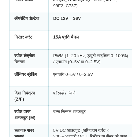
99F2, C737)
ऑपरेटिंग वोल्टेज
DC 12V – 36V
निरंतर करंट
15A प्रति चैनल
स्पीड कंट्रोल
PWM (1–20 kHz, ड्यूटी साइकिल 0–100%)
सिग्नल
/ एनालॉग (0–5V या 0–2.5V)
लीनियर ब्रेकिंग
एनालॉग 0–5V / 0–2.5V
दिशा नियंत्रण
फॉरवर्ड / रिवर्स
(Z/F)
स्पीड पल्स
पल्स सिग्नल आउटपुट
आउटपुट (M)
सहायक पावर
5V DC आउटपुट (अधिकतम करंट <
सप्लाई
300mA)बाहरी MCU, रिसीवर या सेंसर को पावर