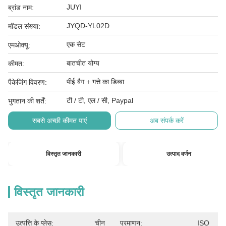
JUYI
ब्रांड नाम:
JYQD-YL02D
मॉडल संख्या:
एक सेट
एमओक्यू:
बातचीत योग्य
कीमत:
पीई बैग + गत्ते का डिब्बा
पैकेजिंग विवरण:
टी / टी, एल / सी, Paypal
भुगतान की शर्तें:
सबसे अच्छी कीमत पाएं
अब संपर्क करें
विस्तृत जानकारी
उत्पाद वर्णन
विस्तृत जानकारी
उत्पत्ति के प्लेस:
चीन
प्रमाणन:
ISO