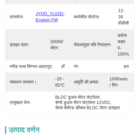
12-
JYQD_YL02D-
दस्तावेज:
कार्यशील वोल्टेज:
36 
English.pdf
वीडीसी
कर्तव्य 
500W/ 
चक्र 
ड्राइव पावर:
पीडब्ल्यूएम गति नियंत्रण:
मोटर
0-
100%
स्पीड पल्स सिग्नल आउटपुट:
हाँ
रंग:
हरा
-20 - 
1000sets 
संचालन तापमान।:
आपूर्ति की क्षमता:
85℃
/ दिन
BLDC डुअल मोटर कंट्रोलर
, 
प्रमुखता देना:
सेगवे डुअल मोटर कंट्रोलर 12VDC
, 
सेल्फ बैलेंस्ड व्हीकल BLDC मोटर ड्राइवर
उत्पाद वर्णन