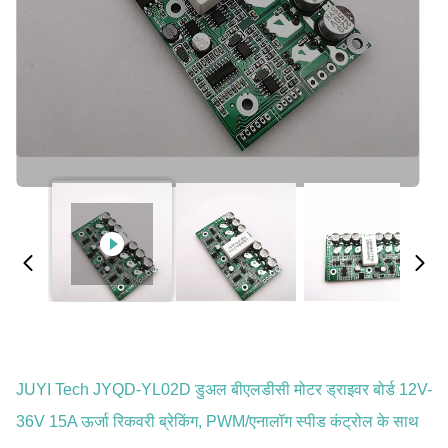
JUYI Tech JYQD-YL02D डुअल बीएलडीसी मोटर ड्राइवर बोर्ड 12V-
36V 15A ऊर्जा रिकवरी ब्रेकिंग, PWM/एनालॉग स्पीड कंट्रोल के साथ