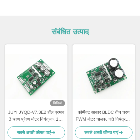
संबंधित उत्पाद
विडियो
JUYI JYQD-V7.3E2 हॉल प्रभाव
कॉम्पैक्ट आकार BLDC तीन चरण
3 चरण प्रेरण मोटर नियंत्रक, 15A
PWM मोटर चालक, गति नियंत्रण 3
ब्रशलेस डीसी मोटर ड्राइवर बोर्ड
चरण Mosfet चालक
सबसे अच्छी कीमत पाएं
सबसे अच्छी कीमत पाएं