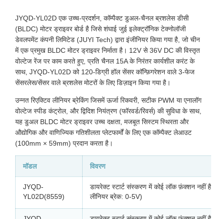
JYQD-YL02D एक उच्च-प्रदर्शन, कॉम्पैक्ट डुअल-चैनल ब्रशलेस डीसी
(BLDC) मोटर ड्राइवर बोर्ड है जिसे शंघाई जुई इलेक्ट्रॉनिक टेक्नोलॉजी
डेवलपमेंट कंपनी लिमिटेड (JUYI Tech) द्वारा इंजीनियर किया गया है, जो चीन
में एक प्रमुख BLDC मोटर ड्राइवर निर्माता है। 12V से 36V DC की विस्तृत
वोल्टेज रेंज पर काम करते हुए, प्रति चैनल 15A के निरंतर कार्यशील करंट के
साथ, JYQD-YL02D को 120-डिग्री हॉल सेंसर कॉन्फ़िगरेशन वाले 3-फेज
सेंसरलेस/सेंसर वाले ब्रशलेस मोटरों के लिए डिज़ाइन किया गया है।
उन्नत रिएक्टिव लीनियर ब्रेकिंग जिसमें ऊर्जा रिकवरी, सटीक PWM या एनालॉग
वोल्टेज स्पीड कंट्रोल, और द्विदिश नियंत्रण (फॉरवर्ड/रिवर्स) की सुविधा के साथ,
यह डुअल BLDC मोटर ड्राइवर उच्च दक्षता, मजबूत सिस्टम स्थिरता और
औद्योगिक और वाणिज्यिक गतिशीलता प्लेटफार्मों के लिए एक कॉम्पैक्ट लेआउट
(100mm × 59mm) प्रदान करता है।
मॉडल
विवरण
JYQD-
डायरेक्ट स्टार्ट संस्करण में कोई लॉक फ़ंक्शन नहीं है,
YL02D(8559)
लीनियर ब्रेक: 0-5V)
JYQD-
डायरेक्ट स्टार्ट संस्करण में कोई लॉक फ़ंक्शन नहीं है