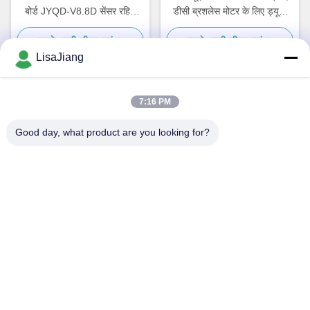
बोर्ड JYQD-V8.8D सेंसर रहित
डीसी ब्रशलेस मोटर के लिए ड्यूटी
मोटर के लिए
साइकिल नियंत्रण गति नियंत्रक
सबसे अच्छी कीमत पाएं
सबसे अच्छी कीमत पाएं
LisaJiang
7:16 PM
त्वरित संपर्क
Good day, what product are you looking for?
पता
नंबर 1, लेन 1199, yunping रोड, jiading जिला, शंघाई, चीन
टेलीफोन
+86--18538222869
ईमेल
sales@juyitech.com