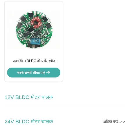
सबमर्सिबल BLDC वॉटर पंप स्पीड
कंट्रोलर, JYQD-N1.1 ऑटो वाटर लेवल
कंट्रोलर
सबसे अच्छी कीमत पाएं
12V BLDC मोटर चालक
24V BLDC मोटर चालक
अधिक देखें > >