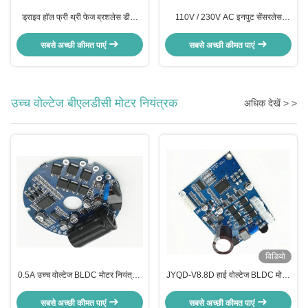
ड्राइव हॉल फ्री थ्री फेज ब्रशलेस डीसी
110V / 230V AC इनपुट सेंसरलेस
मोटर्स तकनीकी सहायता बीएलडीसी मोटर
BLDC मोटर ड्राइवर शीतलन प्रशंसक के
नियंत्रक
लिए मोटर नियंत्रक इलेक्ट्रिक पानी पंप
सबसे अच्छी कीमत पाएं
सबसे अच्छी कीमत पाएं
उच्च वोल्टेज बीएलडीसी मोटर नियंत्रक
अधिक देखें > >
विडियो
0.5A उच्च वोल्टेज BLDC मोटर नियंत्रक
JYQD-V8.8D हाई वोल्टेज BLDC मोटर
स्पीड पल्स सिग्नल आउटपुट -20 - 85 ℃
कंट्रोलर फॉर ब्रशलेस एक्सियल फ्लो फैन
सबसे अच्छी कीमत पाएं
सबसे अच्छी कीमत पाएं