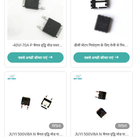
-40V/-70A P चैनल वृद्धि मोड पावर
डीसी मोटर नियंत्रण के लिए तेजी से स्विचिंग
MOSFET JY4P7M उच्च वर्तमान भार के
गति के साथ एन और पी चैनल ±40V
लिए
MOSFET
सबसे अच्छी कीमत पाएं
सबसे अच्छी कीमत पाएं
विडियो
विडियो
JUYI 500V/8A N चैनल वृद्धि मोड पावर
JUYI 500V/8A N चैनल वृद्धि मोड पावर