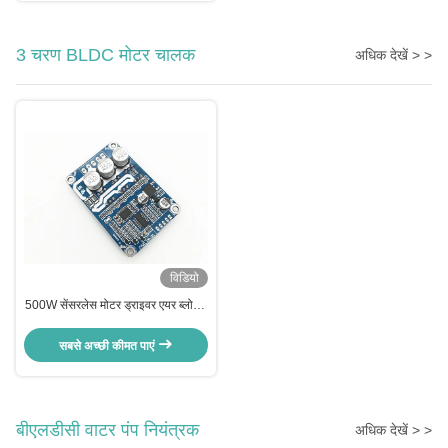
3 चरण BLDC मोटर चालक
अधिक देखें > >
विडियो
500W सेंसरलेस मोटर ड्राइवर एयर ब्लोअर
और हाई स्पीड कूलिंग फैन के लिए मोटर
कोटरोलर
सबसे अच्छी कीमत पाएं
बीएलडीसी वाटर पंप नियंत्रक
अधिक देखें > >