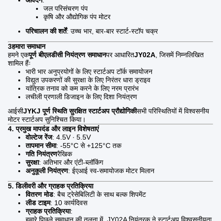
आवेदन
:
जल परिसंचरण पंप
कृषि और औद्योगिक पंप मोटर
परिचालन की शर्तें
: उच्च भार, बार-बार स्टार्ट-स्टॉप चक्र
3हमारा समाधान
हमने एक
पूर्ण बीएलडीसी नियंत्रण समाधान
पर आधारित
JY02A
, जिसमें निम्नलिखित
शामिल हैंः
भारी भार अनुप्रयोगों के लिए स्टार्टअप टॉर्क समायोजन
विद्युत उपकरणों की सुरक्षा के लिए निरंतर धारा ड्राइव
यांत्रिक तनाव को कम करने के लिए नरम प्रारंभ
लचीली प्रणाली डिजाइन के लिए दिशा नियंत्रण
आईसी
JYKJ पूर्ण स्थिति सुरक्षित स्टार्टअप प्रौद्योगिकी
सभी परिस्थितियों में विश्वसनीय
मोटर स्टार्टअप सुनिश्चित किया।
4. प्रमुख मापदंड और लाइन विशेषताएं
वोल्टेज रेंज
: 4.5V ∙ 5.5V
तापमान सीमा
: -55°C से +125°C तक
गति नियंत्रण
रैखिक
सुरक्षा
: अतिभार और एंटी-ब्लॉकिंग
अनुकूली नियंत्रण
: ईएआई स्व-समायोजक मोटर मिलान
5. डिलीवरी और ग्राहक प्रतिक्रिया
वितरण मोड
: बैच ट्रेसेबिलिटी के साथ बल्क शिपमेंट
लीड टाइम
: 10 कार्यदिवस
ग्राहक प्रतिक्रिया
:
हमारे पिछले समाधान की तुलना में, JY02A नियंत्रक ने स्टार्टअप विश्वसनीयता