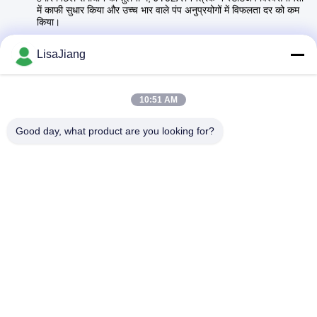
में काफी सुधार किया और उच्च भार वाले पंप अनुप्रयोगों में विफलता दर को कम
किया।
ग्राहक तब से चले गए हैं
बड़े पैमाने पर उत्पादन
.
LisaJiang
10:51 AM
त्वरित संपर्क
Good day, what product are you looking for?
पता
नंबर 1, लेन 1199, yunping रोड, jiading जिला, शंघाई, चीन
टेलीफोन
+86--18538222869
ईमेल
sales@juyitech.com