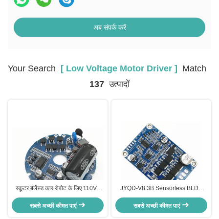
अब संपर्क करें
Your Search
[ Low Voltage Motor Driver ]
Match
137
उत्पादों
स्कूटर बैलेंस्ड कार रोबोट के लिए 110V /
JYQD-V8.3B Sensorless BLDC
220V AC इनपुट सेंसरलेस BLDC मोटर
मोटर चालक PWM आवृत्ति 1-20KHZ
सबसे अच्छी कीमत पाएं
ड्राइवर
सबसे अच्छी कीमत पाएं
ड्यूटी साइकिल 0-100%