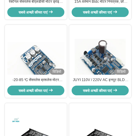
रेक्टेंगल सेंसरलेस बीएलडीसी मोटर ड्राइवर
15A वर्तमान Bldc मोटर नियंत्रक, छोटे
स्पीड पल्स सिग्नल आउटपुट बर बोर्ड
आकार के तीन चरण मोटर चालक
सबसे अच्छी कीमत पाएं
सबसे अच्छी कीमत पाएं
विडियो
विडियो
-20-85 ℃ सेंसरलेस ब्रशलेस मोटर
JUYI 110V / 220V AC इनपुट BLDC
नियंत्रक, 24V सेंसरलेस Bldc चालक
सेंसरलेस हाई वोल्टेज मोटर ड्राइवर बोर्ड
सबसे अच्छी कीमत पाएं
मैक्स 150W 310V डीसी मोटर नियंत्रक
सबसे अच्छी कीमत पाएं