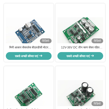
विडियो
विडियो
मिनी आकार सेंसरलेस बीएलडीसी मोटर
12V-36V DC तीन चरण सेंसर रहित
ड्राइवर बिना आवास और हीटसिंक के
BLDC मोटर ड्राइवर -20—85℃ O.V /
सबसे अच्छी कीमत पाएं
सबसे अच्छी कीमत पाएं
L.V सुरक्षा
विडियो