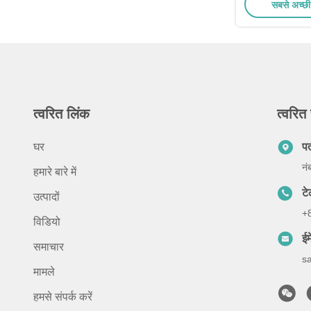
सबसे अच्छी
इलेक्ट्रिक वाहन
त्वरित लिंक
त्वरित 
घर
प
नं
हमारे बारे में
ट
उत्पादों
+
विडियो
ईम
समाचार
s
मामले
हमसे संपर्क करें