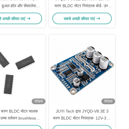
 डुअल हॉल और सेंसरलेस
चरण BLDC मोटर नियंत्रक बोर्ड∙ उच्च
मोटर ड्राइवर चिप∙∙ SOP16
दक्षता सेंसरलेस ब्रशलेस डीसी मोटर
े अच्छी कीमत पाएं
सबसे अच्छी कीमत पाएं
म शोर उच्च दक्षता मोटर
ड्राइवर प्रशंसकों, पंप और एक्ट्यूएटर के
नियंत्रण आईसी
लिए
विडियो
विडियो
 चरण BLDC मोटर चालक
JUYI Tech द्वारा JYQD-V8.3E 3
उच्च वर्तमान brushless
चरण BLDC मोटर नियंत्रक∙ 12V-36V
नियंत्रण आईसी
15A सेंसरलेस BLDC मोटर ड्राइवर बोर्ड