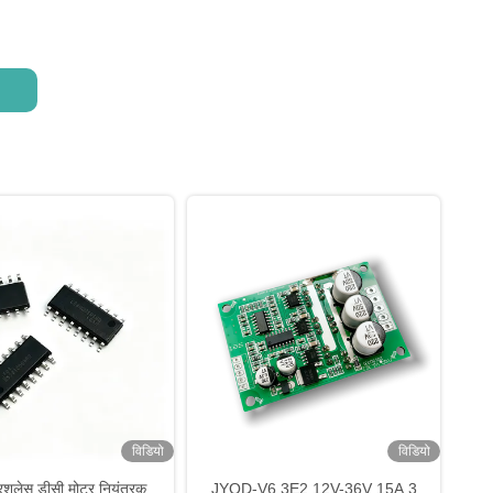
विडियो
विडियो
शलेस डीसी मोटर नियंत्रक
JYQD-V6.3E2 12V-36V 15A 3