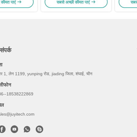
 कीमत पाएं
सबसे अच्छी कीमत पाएं
सबस
 अनुप्रयोगों के लिए
संपर्क
ता
बर 1, लेन 1199, yunping रोड, jiading जिला, शंघाई, चीन
ेलीफोन
86--18538222869
ेल
ales@juyitech.com