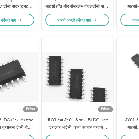
 डीसी मोटर ड्राइवर
आईसी हॉल और सेंसरलेस बीएलडीसी मोटर्स
आईसी∙∙
ुलित वाहन के लिए
के लिए | एसपीडब्ल्यूएम मोटर ड्राइवर चिप
बीएलडीसी 
 कीमत पाएं
सबसे अच्छी कीमत पाएं
सबस
सॉफ्ट स्टार्ट, कांस्टेंट करंट, ओवरलोड
SPWM क
प्रोटेक्शन और स्पीड कंट्रोल के साथ
विडियो
विडियो
BLDC मोटर नियंत्रक
JUYI टेक JY01 3 चरण BLDC मोटर
JY01 3
 ब्रशलेस डीसी मोटर
ड्राइवर आईसी, उच्च वर्तमान ब्रशलेस
आईसी, 
व संतुलन स्कूटर और
मोटर नियंत्रण आईसी