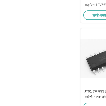
कंट्रोलर 12V36V
बोर्ड स्व-संत
सबसे अच्छी
JY01 हॉल सेंसर 
आईसी∙ 120° हॉल
ड्राइवर चिप स्