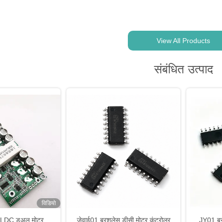
View All Products
संबंधित उत्पाद
विडियो
BLDC डुअल मोटर
जेवाई01 ब्रशलेस डीसी मोटर कंट्रोलर
JY01 ब्र